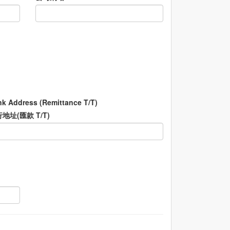
k Address (Remittance T/T)
地址(匯款 T/T)