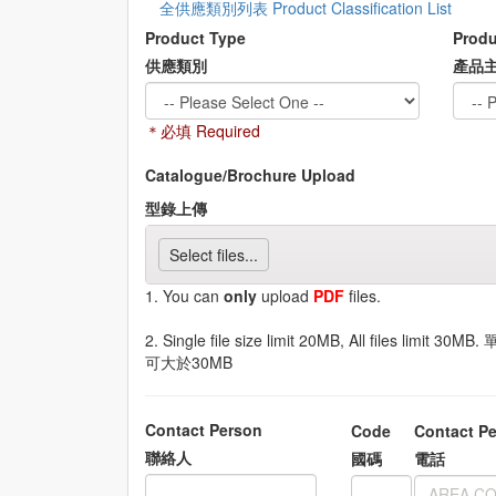
全供應類別列表 Product Classification List
Product Type
Produ
供應類別
產品
＊必填 Required
Catalogue/Brochure Upload
型錄上傳
Select files...
1. You can
only
upload
PDF
files.
2. Single file size limit 20MB, All files 
可大於30MB
Contact Person
Code
Contact Pe
聯絡人
國碼
電話