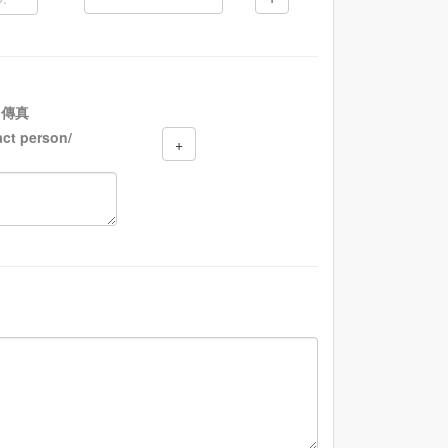
、傳真
act person/