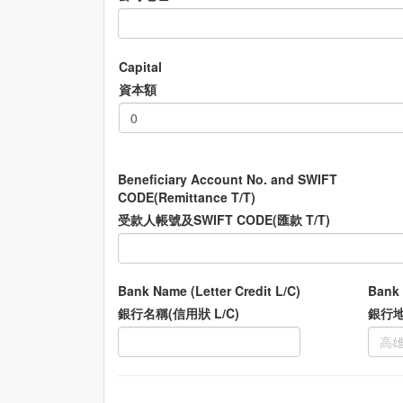
Capital
資本額
Beneficiary Account No. and SWIFT
CODE(Remittance T/T)
受款人帳號及SWIFT CODE(匯款 T/T)
Bank Name (Letter Credit L/C)
Bank 
銀行名稱(信用狀 L/C)
銀行地